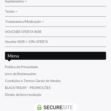
Suplementos
Cirurgiões/Tangs
Testes
Bactérias
Diversos
Suplementos para corais
Tratamentos/Medicação
Aquarium Systems
Donzelas/Cardinais
Suplementos para peixes
Ati
VOUCHER OFERTA W2R
Tratamento/Medicação da água/Pragas
Falcão
D-D The Aquarium Solution
Voucher W2R + 10% OFERTA
Tratamento/Medicação para peixes e corais
Folha/Filefish
Fauna Marin
Gobies / Blennies / Dottyback / Basslets / Opistognathidae
Menu
Hanna
Moreias
Nyos
Política de Privacidade
Palhaços
Livro de Reclamações
Red Sea
Papagaios - Papagaios anões
Condições e Termos Gerais de Vendas
Reef Factory
Pipefish /Cavalos Marinhos
BLACK FRIDAY - PROMOÇÕES
Salifert
Triggers
Direito de livre resolução
TMC
Venenosos
Triton