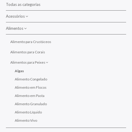
Novidades
Todas as categorias
Acessórios
Contactos
Alimentos
Condições e Termos Gerais de Vendas
Aclimatação
Alimentação
Alimento para Crustáceos
Balling
Pesquisar
Alimentos para Corais
Colas / Epoxy
Alimentos para Peixes
Lentes
Algas
Alimento Congelado
Manutenção/Limpeza
Alimento em Flocos
Mídias/Filtração
Alimento em Pasta
Pedras Difusoras
Alimento Granulado
Propagação
Alimento Líquido
Alimento Vivo