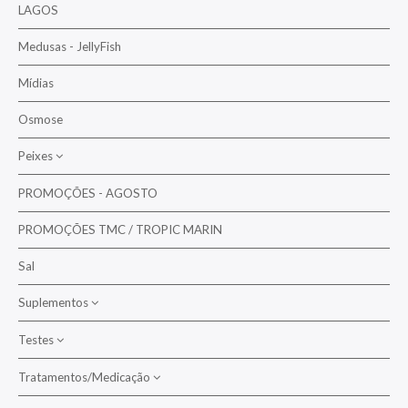
Bombas de Retorno
LAGOS
Anémonas/Filtrantes
Bombas Doseadoras
Medusas - JellyFish
Camarões/Caranguejos/Lagostas
Bombas Drenagem
Estrelas/Pepinos
Mídias
Escumadores
Moluscos/Bivalves/Lesmas
Osmose
Esterilizadores UV / OZONO
Ouriços
Peixes
Reatores e Filtros
PROMOÇÕES - AGOSTO
Anjos
PROMOÇÕES TMC / TROPIC MARIN
Anthias
Balão/Cofre
Sal
Borboletas
Suplementos
Cirurgiões/Tangs
Testes
Bactérias
Diversos
Suplementos para corais
Tratamentos/Medicação
Aquarium Systems
Donzelas/Cardinais
Suplementos para peixes