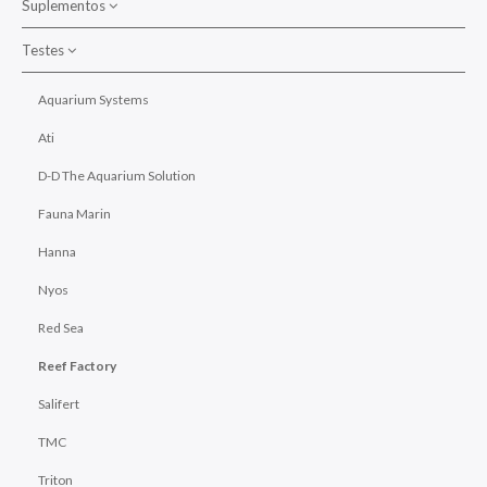
Suplementos
Cirurgiões/Tangs
Testes
Bactérias
Diversos
Suplementos para corais
Aquarium Systems
Donzelas/Cardinais
Suplementos para peixes
Ati
Falcão
D-D The Aquarium Solution
Folha/Filefish
Fauna Marin
Gobies / Blennies / Dottyback / Basslets / Opistognathidae
Hanna
Moreias
Nyos
Palhaços
Red Sea
Papagaios - Papagaios anões
Reef Factory
Pipefish /Cavalos Marinhos
Salifert
Triggers
TMC
Venenosos
Triton