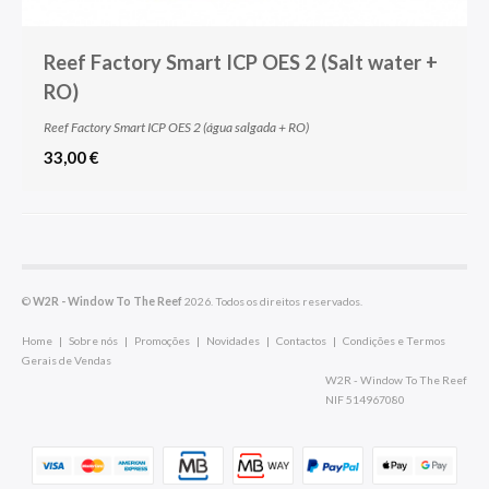
Reef Factory Smart ICP OES 2 (Salt water +
RO)
Reef Factory Smart ICP OES 2 (água salgada + RO)
33,00 €
©
W2R - Window To The Reef
2026. Todos os direitos reservados.
Home
|
Sobre nós
|
Promoções
|
Novidades
|
Contactos
|
Condições e Termos
Gerais de Vendas
W2R - Window To The Reef
NIF 514967080