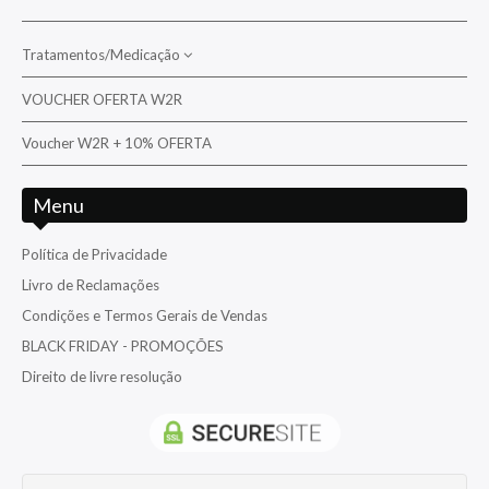
Wrasses
Tratamentos/Medicação
VOUCHER OFERTA W2R
Tratamento/Medicação da água/Pragas
Voucher W2R + 10% OFERTA
Tratamento/Medicação para peixes e corais
Menu
Política de Privacidade
Livro de Reclamações
Condições e Termos Gerais de Vendas
BLACK FRIDAY - PROMOÇÕES
Direito de livre resolução