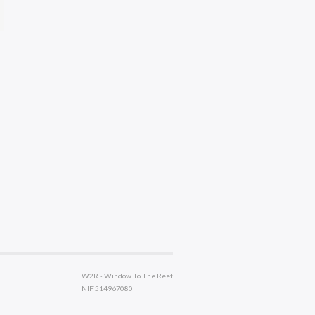
W2R - Window To The Reef
NIF 514967080