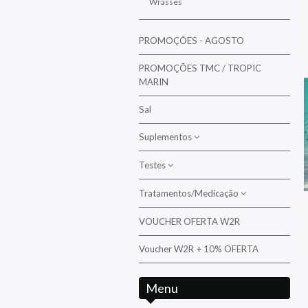
Wrasses
PROMOÇÕES - AGOSTO
PROMOÇÕES TMC / TROPIC
MARIN
Sal
Suplementos
Testes
Bactérias
Suplementos para corais
Tratamentos/Medicação
Aquarium Systems
Suplementos para peixes
Ati
VOUCHER OFERTA W2R
Tratamento/Medicação da
água/Pragas
D-D The Aquarium Solution
Voucher W2R + 10% OFERTA
Tratamento/Medicação para peixes e
Fauna Marin
corais
Menu
Hanna