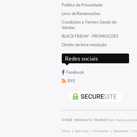
Nyos
Política de Privacidade
Livro de Reclamações
Red Sea
Condições e Termos Gerais de
Reef Factory
Vendas
BLACK FRIDAY - PROMOÇÕES
Salifert
Direito de livre resolução
TMC
Redes sociais
Triton
Facebook
RSS
©
W2R - Window To The Reef
2026. Todos os direit
Home
|
Sobre nós
|
Promoções
|
Novidades
|
Co