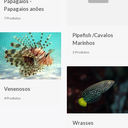
Papagaios -
Papagaios anões
7 Produtos
Pipefish /Cavalos
Marinhos
2 Produtos
Venenosos
4 Produtos
Wrasses