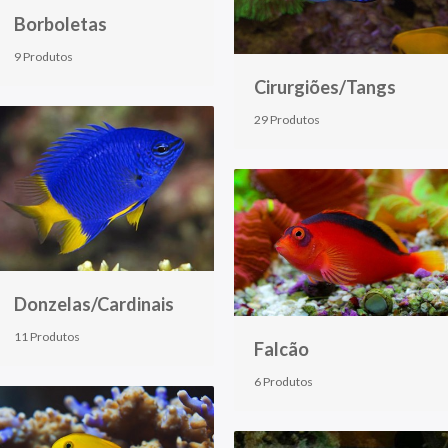
Borboletas
9 Produtos
Cirurgiões/Tangs
29 Produtos
Donzelas/Cardinais
11 Produtos
Falcão
6 Produtos