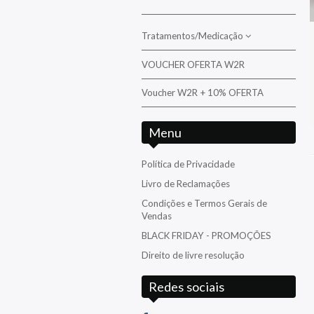
Wrasses
Tratamentos/Medicação
VOUCHER OFERTA W2R
Tratamento/Medicação da
água/Pragas
Voucher W2R + 10% OFERTA
Tratamento/Medicação para peixes e
corais
Menu
Política de Privacidade
Livro de Reclamações
Condições e Termos Gerais de
Vendas
BLACK FRIDAY - PROMOÇÕES
Direito de livre resolução
Redes sociais