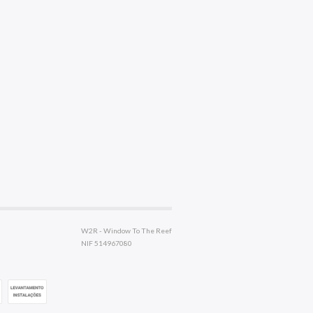
W2R - Window To The Reef
NIF 514967080