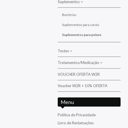
Suplementos
Cirurgiões/Tangs
Diversos
Bactérias
Donzelas/Cardinais
Suplementos para corais
Falcão
Suplementos para peixes
Folha/Filefish
Testes
Gobies / Blennies / Dottyback /
Basslets / Opistognathidae
Tratamentos/Medicação
Aquarium Systems
Moreias
Ati
VOUCHER OFERTA W2R
Tratamento/Medicação da
Palhaços
água/Pragas
D-D The Aquarium Solution
Voucher W2R + 10% OFERTA
Papagaios - Papagaios anões
Tratamento/Medicação para peixes e
Fauna Marin
corais
Pipefish /Cavalos Marinhos
Menu
Hanna
Triggers
Nyos
Política de Privacidade
Venenosos
Livro de Reclamações
Red Sea