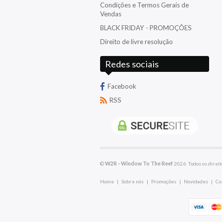
Wrasses
Condições e Termos Gerais de
Reef Factory
Vendas
BLACK FRIDAY - PROMOÇÕES
Salifert
Direito de livre resolução
TMC
Redes sociais
Triton
Facebook
RSS
©
W2R - Window To The Reef
2026. Todos os direit
Home
|
Sobre nós
|
Promoções
|
Novidades
|
Co