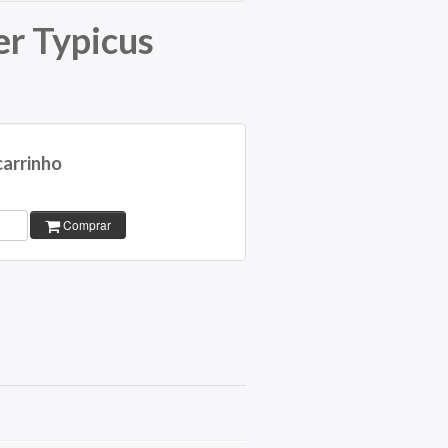
er Typicus
carrinho
Comprar