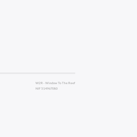
W2R - Window To The Reef
NIF 514967080