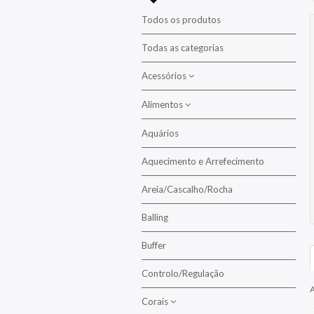
Todos os produtos
Todas as categorias
Acessórios
Alimentos
Aclimatação
Alimentação
Aquários
Alimento para Crustáceos
Balling
Aquecimento e Arrefecimento
Alimentos para Corais
Colas / Epoxy
Alimentos para Peixes
Areia/Cascalho/Rocha
Lentes
Algas
Balling
Alimento Congelado
Manutenção/Limpeza
Buffer
Alimento em Flocos
Mídias/Filtração
Alimento em Pasta
Controlo/Regulação
Pedras Difusoras
Alimento Granulado
A
Corais
Propagação
Alimento Líquido