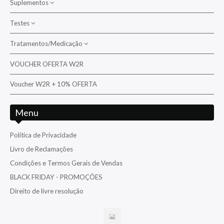
Suplementos
Cirurgiões/Tangs
Testes
Bactérias
Diversos
Suplementos para corais
Tratamentos/Medicação
Aquarium Systems
Donzelas/Cardinais
Suplementos para peixes
Ati
VOUCHER OFERTA W2R
Tratamento/Medicação da água/Pragas
Falcão
D-D The Aquarium Solution
Voucher W2R + 10% OFERTA
Tratamento/Medicação para peixes e corais
Folha/Filefish
Fauna Marin
Gobies / Blennies / Dottyback / Basslets / Opistognathidae
Menu
Hanna
Moreias
Nyos
Política de Privacidade
Palhaços
Livro de Reclamações
Red Sea
Papagaios - Papagaios anões
Condições e Termos Gerais de Vendas
Reef Factory
Pipefish /Cavalos Marinhos
BLACK FRIDAY - PROMOÇÕES
Salifert
Triggers
Direito de livre resolução
TMC
Venenosos
Triton