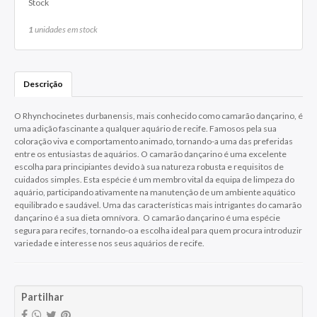
Stock
1
unidades em stock
Descrição
O Rhynchocinetes durbanensis, mais conhecido como camarão dançarino, é
uma adição fascinante a qualquer aquário de recife. Famosos pela sua
coloração viva e comportamento animado, tornando-a uma das preferidas
entre os entusiastas de aquários. O camarão dançarino é uma excelente
escolha para principiantes devido à sua natureza robusta e requisitos de
cuidados simples. Esta espécie é um membro vital da equipa de limpeza do
aquário, participando ativamente na manutenção de um ambiente aquático
equilibrado e saudável. Uma das características mais intrigantes do camarão
dançarino é a sua dieta omnívora. O camarão dançarino é uma espécie
segura para recifes, tornando-o a escolha ideal para quem procura introduzir
variedade e interesse nos seus aquários de recife.
Partilhar