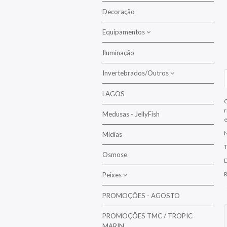
Alimento Vivo
Decoração
Corais LPS
Equipamentos
Corais Moles
Corais SPS
Iluminação
Bombas de Circulação
Invertebrados/Outros
Bombas de Reposição
Bombas de Retorno
LAGOS
Anémonas/Filtrantes
O
Bombas Doseadoras
r
Medusas - JellyFish
Camarões/Caranguejos/Lagostas
e
Bombas Drenagem
Estrelas/Pepinos
N
Mídias
Escumadores
Moluscos/Bivalves/Lesmas
Osmose
D
Esterilizadores UV / OZONO
Ouriços
R
Peixes
Reatores e Filtros
PROMOÇÕES - AGOSTO
Anjos
PROMOÇÕES TMC / TROPIC
Anthias
MARIN