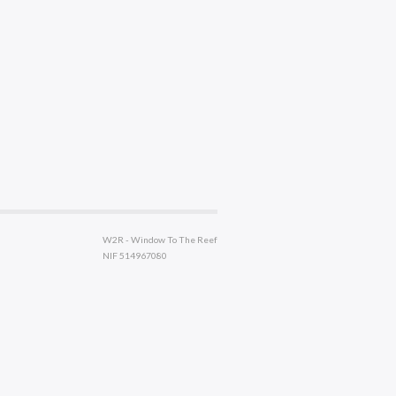
W2R - Window To The Reef
NIF 514967080