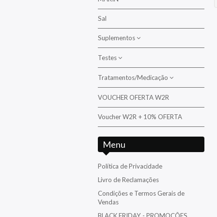
Balão/Cofre
Sal
Borboletas
Suplementos
Cirurgiões/Tangs
Diversos
Testes
Bactérias
Donzelas/Cardinais
Suplementos para corais
Tratamentos/Medicação
Aquarium Systems
Falcão
Suplementos para peixes
Ati
VOUCHER OFERTA W2R
Tratamento/Medicação da
Folha/Filefish
água/Pragas
D-D The Aquarium Solution
Voucher W2R + 10% OFERTA
Gobies / Blennies / Dottyback /
Tratamento/Medicação para peixes e
Fauna Marin
Basslets / Opistognathidae
corais
Menu
Hanna
Moreias
Nyos
Política de Privacidade
Palhaços
Livro de Reclamações
Red Sea
Papagaios - Papagaios anões
Condições e Termos Gerais de
Reef Factory
Vendas
Pipefish /Cavalos Marinhos
BLACK FRIDAY - PROMOÇÕES
Salifert