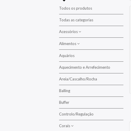
Todos os produtos
Todas as categorias
Acessórios
Alimentos
Aclimatação
Alimentação
Aquários
Alimento para Crustáceos
Balling
Aquecimento e Arrefecimento
Alimentos para Corais
Colas / Epoxy
Alimentos para Peixes
Areia/Cascalho/Rocha
Lentes
Algas
Balling
Alimento Congelado
Manutenção/Limpeza
Buffer
Alimento em Flocos
Mídias/Filtração
Alimento em Pasta
Controlo/Regulação
Pedras Difusoras
Alimento Granulado
Corais
Propagação
Alimento Líquido