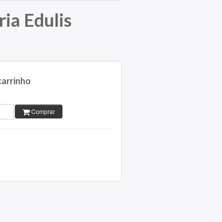
ia Edulis
carrinho
Comprar