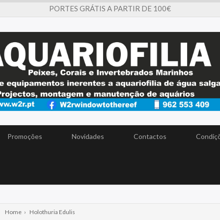
PORTES GRÁTIS A PARTIR DE 100€
Promoções
Novidades
Contactos
Condiçõ
Home
›
Holothuria Edulis