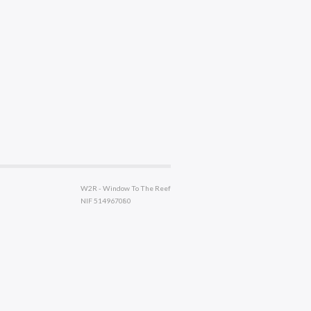
W2R - Window To The Reef
NIF 514967080