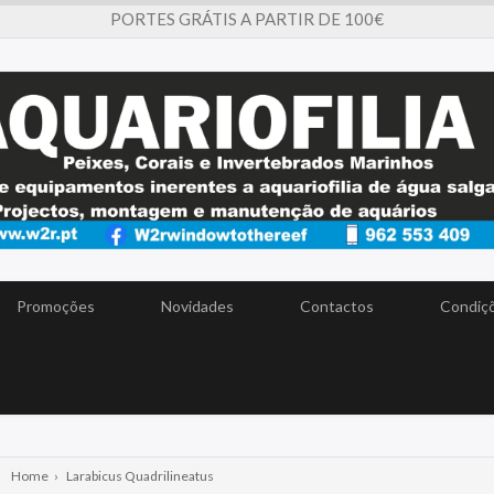
PORTES GRÁTIS A PARTIR DE 100€
Promoções
Novidades
Contactos
Condiçõ
Home
›
Larabicus Quadrilineatus