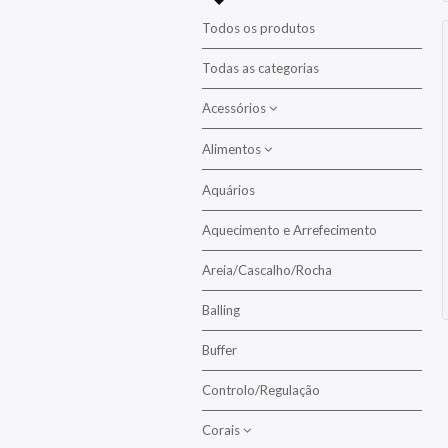
Todos os produtos
Todas as categorias
Acessórios
Alimentos
Aclimatação
Alimentação
Aquários
Alimento para Crustáceos
Balling
Aquecimento e Arrefecimento
Alimentos para Corais
Colas / Epoxy
Alimentos para Peixes
Areia/Cascalho/Rocha
Lentes
Algas
Balling
Alimento Congelado
Manutenção/Limpeza
Buffer
Alimento em Flocos
Mídias/Filtração
Alimento em Pasta
Controlo/Regulação
Pedras Difusoras
Alimento Granulado
Corais
Propagação
Alimento Líquido