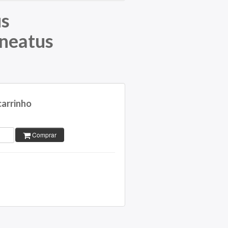
us
ineatus
carrinho
Comprar