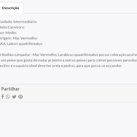
Descrição
uidado: Intermediário
ieta:Carnívoro
uz: Médio
Origem: Mar Vermelho
KA: Labrus quadrilineatus
 Bodião-Limpador - Mar Vermelho, Larabicus quadrilineatus possui coloração azul int
 um peixe que gosta de nadar próximo a outros peixes para comer possíveis parasitas
ecifes e o aquário ideal deve ter areia e pedras, para que possa se esconder.
Partilhar