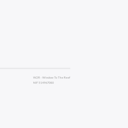
W2R - Window To The Reef
NIF 514967080