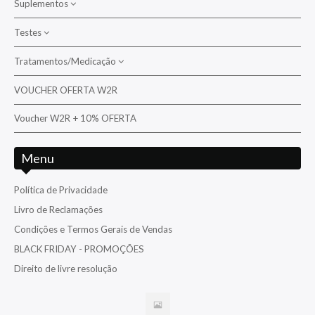
Suplementos
Cirurgiões/Tangs
Testes
Bactérias
Diversos
Suplementos para corais
Tratamentos/Medicação
Aquarium Systems
Donzelas/Cardinais
Suplementos para peixes
Ati
VOUCHER OFERTA W2R
Tratamento/Medicação da água/Pragas
Falcão
D-D The Aquarium Solution
Voucher W2R + 10% OFERTA
Tratamento/Medicação para peixes e corais
Folha/Filefish
Fauna Marin
Gobies / Blennies / Dottyback / Basslets / Opistognathidae
Menu
Hanna
Moreias
Nyos
Política de Privacidade
Palhaços
Livro de Reclamações
Red Sea
Papagaios - Papagaios anões
Condições e Termos Gerais de Vendas
Reef Factory
Pipefish /Cavalos Marinhos
BLACK FRIDAY - PROMOÇÕES
Salifert
Triggers
Direito de livre resolução
TMC
Venenosos
Triton