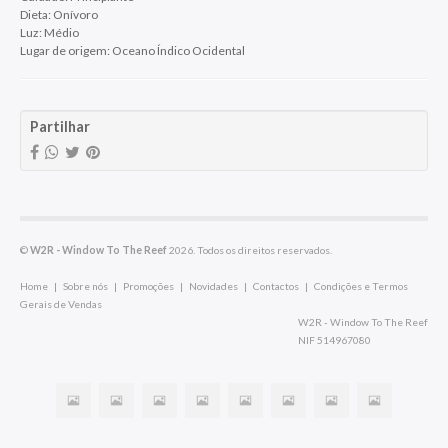
Dieta: Onívoro
Luz: Médio
Lugar de origem: Oceano Índico Ocidental
Partilhar
©
W2R - Window To The Reef
2026. Todos os direitos reservados.
Home
|
Sobre nós
|
Promoções
|
Novidades
|
Contactos
|
Condições e Termos
Gerais de Vendas
W2R - Window To The Reef
NIF 514967080