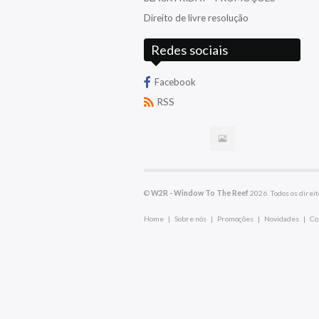
Triggers
Direito de livre resolução
TMC
Venenosos
Redes sociais
Triton
Wrasses
Facebook
RSS
©
W2R - Window To The Reef
2026. Todos os direit
Home
|
Sobre nós
|
Promoções
|
Novidades
|
Co