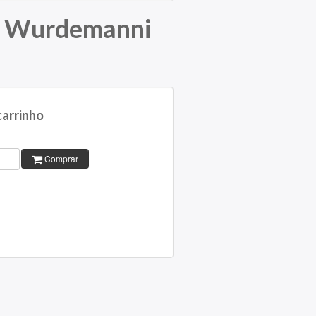
a Wurdemanni
carrinho
Comprar