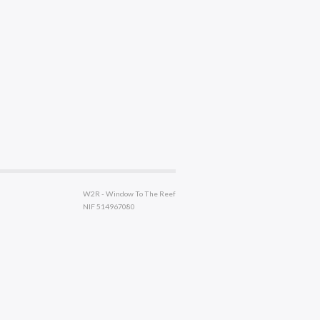
W2R - Window To The Reef
NIF 514967080