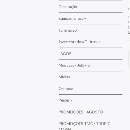
Alimento Vivo
Decoração
Corais LPS
C
Equipamentos
Corais Moles
D
L
Corais SPS
Iluminação
Bombas de Circulação
L
Invertebrados/Outros
Bombas de Reposição
Bombas de Retorno
LAGOS
Anémonas/Filtrantes
Bombas Doseadoras
Medusas - JellyFish
Camarões/Caranguejos/Lagostas
Bombas Drenagem
Estrelas/Pepinos
Mídias
Escumadores
Moluscos/Bivalves/Lesmas
Osmose
Esterilizadores UV / OZONO
Ouriços
Peixes
Reatores e Filtros
PROMOÇÕES - AGOSTO
Anjos
PROMOÇÕES TMC / TROPIC
Anthias
MARIN