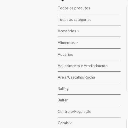
Todos os produtos
Todas as categorias
Acessórios
Alimentos
Aclimatação
Alimentação
Aquários
Alimento para Crustáceos
Balling
Aquecimento e Arrefecimento
Alimentos para Corais
Colas / Epoxy
Alimentos para Peixes
Areia/Cascalho/Rocha
Lentes
Algas
Balling
Alimento Congelado
Manutenção/Limpeza
Buffer
Alimento em Flocos
Mídias/Filtração
Alimento em Pasta
Controlo/Regulação
Pedras Difusoras
Alimento Granulado
Corais
Propagação
Alimento Líquido